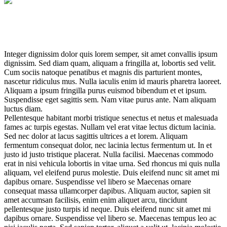
Integer dignissim dolor quis lorem semper, sit amet convallis ipsum
dignissim. Sed diam quam, aliquam a fringilla at, lobortis sed velit.
Cum sociis natoque penatibus et magnis dis parturient montes,
nascetur ridiculus mus. Nulla iaculis enim id mauris pharetra laoreet.
Aliquam a ipsum fringilla purus euismod bibendum et et ipsum.
Suspendisse eget sagittis sem. Nam vitae purus ante. Nam aliquam
luctus diam.
Pellentesque habitant morbi tristique senectus et netus et malesuada
fames ac turpis egestas. Nullam vel erat vitae lectus dictum lacinia.
Sed nec dolor at lacus sagittis ultrices a et lorem. Aliquam
fermentum consequat dolor, nec lacinia lectus fermentum ut. In et
justo id justo tristique placerat. Nulla facilisi. Maecenas commodo
erat in nisi vehicula lobortis in vitae urna. Sed rhoncus mi quis nulla
aliquam, vel eleifend purus molestie. Duis eleifend nunc sit amet mi
dapibus ornare. Suspendisse vel libero se Maecenas ornare
consequat massa ullamcorper dapibus. Aliquam auctor, sapien sit
amet accumsan facilisis, enim enim aliquet arcu, tincidunt
pellentesque justo turpis id neque. Duis eleifend nunc sit amet mi
dapibus ornare. Suspendisse vel libero se. Maecenas tempus leo ac