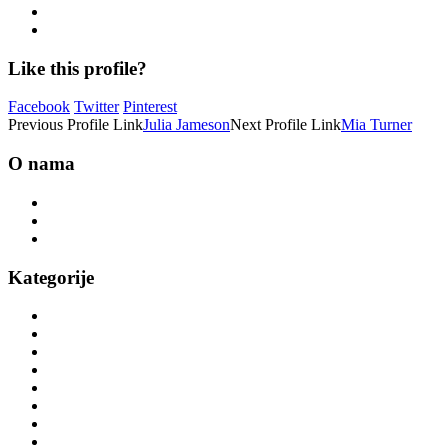
Like this profile?
Facebook
Twitter
Pinterest
Previous
Profile
Link
Julia Jameson
Next
Profile
Link
Mia Turner
O nama
Novosti
Kontakt
Politika privatnosti
Kategorije
Trake za trčanje
Eliptični trenažer orbitrek
Sobni bicikli
Vanjski fitness
Veslački ergometri
Spinning bicikli
Višenamjenske sprave
Sprave za teretanu