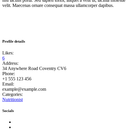
nisi iaculis porta. Sed sapien tortor, aliquet a velit ut, lacinia molestie
velit. Maecenas ornare consequat massa ullamcorper dapibus.
Profile details
Likes:
6
Address:
34 Anywhere Road Coventry CV6
Phone:
+1 555 123 456
Email:
example@example.com
Categories:
Nutritionist
Socials