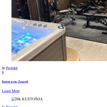
In
Projekti
0
Kućni gym, Zagreb
Learn More