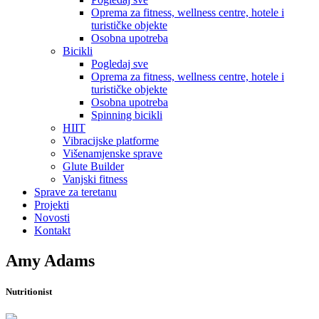
Oprema za fitness, wellness centre, hotele i
turističke objekte
Osobna upotreba
Bicikli
Pogledaj sve
Oprema za fitness, wellness centre, hotele i
turističke objekte
Osobna upotreba
Spinning bicikli
HIIT
Vibracijske platforme
Višenamjenske sprave
Glute Builder
Vanjski fitness
Sprave za teretanu
Projekti
Novosti
Kontakt
Amy Adams
Nutritionist