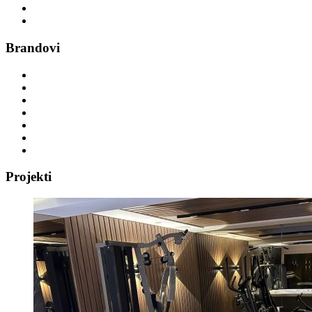
Funkcionalni trening
Vibracijske platforme
Brandovi
DHZ Fitness
Power Plate
Hammer
Circle
Precor
GYM ART
TKO
Projekti