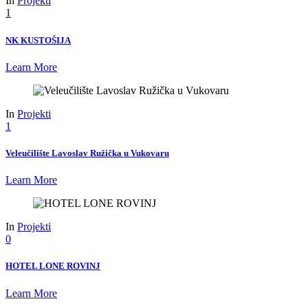
In
Projekti
1
NK KUSTOŠIJA
Learn More
In
Projekti
1
Veleučilište Lavoslav Ružička u Vukovaru
Learn More
In
Projekti
0
HOTEL LONE ROVINJ
Learn More