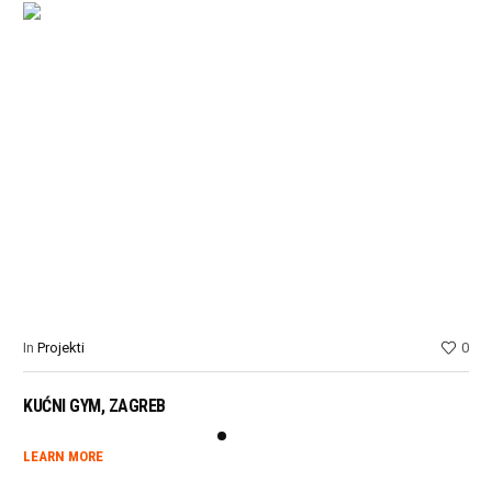
In
Projekti
0
In
P
KUĆNI GYM, ZAGREB
NK
LEARN MORE
LE