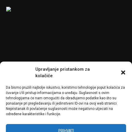
Upravljanje pristankom za
kolačiće
Da bismo pružili najbolje iskustvo, koristimo tehnologije poput kolačića za
čuvanje i/ili pristup informacijama o uređaju. Suglasnost s ovim
tehnologijama će nam omogućiti da obrađujemo podatke kao što su
In
Projekti
0
In
P
ponašanje pri pregledavanju ili jedinstveni ID-ovi na ovoj web stranici.
Nepristanak ili povlačenje suglasnosti može negativno utjecati na
određene karakteristike i funkcije.
KUĆNI GYM, ZAGREB
NK
LEARN MORE
LE
PRIHVATI