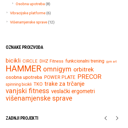
proi
8
Osobna upotreba
8
proizvoda
6
Vibracijske platforme
6
proizvoda
12
Višenamjenske sprave
12
proizvoda
OZNAKE PROIZVODA
bicikli
funkcionalni trening
CIRCLE
DHZ Fitness
gym art
HAMMER
omnigym
orbitrek
PRECOR
osobna upotreba
POWER PLATE
trake za trčanje
TKO
spinning bicikli
vanjski fitness
veslački ergometri
višenamjenske sprave
ZADNJI PROJEKTI