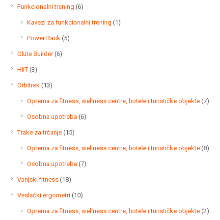
proizvoda
6
Funkcionalni trening
6
proizvoda
1
Kavezi za funkcionalni trening
1
proizvod
5
Power Rack
5
proizvoda
6
Glute Builder
6
proizvoda
3
HIIT
3
proizvoda
13
Orbitrek
13
proizvoda
7
Oprema za fitness, wellness centre, hotele i turističke objekte
7
proi
6
Osobna upotreba
6
proizvoda
15
Trake za trčanje
15
proizvoda
8
Oprema za fitness, wellness centre, hotele i turističke objekte
8
proi
7
Osobna upotreba
7
proizvoda
18
Vanjski fitness
18
proizvoda
10
Veslački ergometri
10
proizvoda
2
Oprema za fitness, wellness centre, hotele i turističke objekte
2