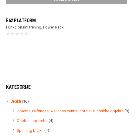
E62 PLATFORM
Funkcionalni trening
,
Power Rack
KATEGORIJE
16
Bicikli
16
proizvoda
8
Oprema za fitness, wellness centre, hotele i turističke objekte
8
proi
4
Osobna upotreba
4
proizvoda
4
Spinning bicikli
4