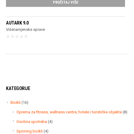
PROČITAJ VIŠE
AUTARK 9.0
Višenamjenske sprave
KATEGORIJE
16
Bicikli
16
proizvoda
8
Oprema za fitness, wellness centre, hotele i turističke objekte
8
proi
4
Osobna upotreba
4
proizvoda
4
Spinning bicikli
4