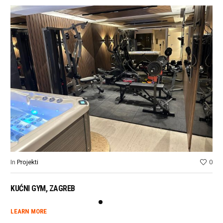
In
Projekti
0
In
P
KUĆNI GYM, ZAGREB
NK
LEARN MORE
LE