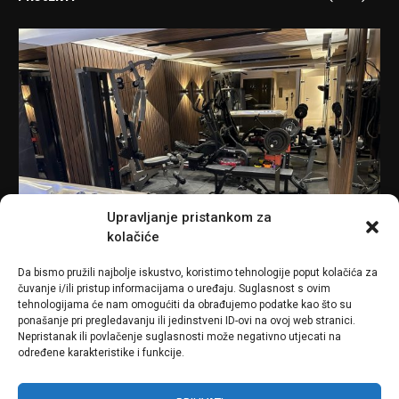
Upravljanje pristankom za
kolačiće
Da bismo pružili najbolje iskustvo, koristimo tehnologije poput kolačića za
čuvanje i/ili pristup informacijama o uređaju. Suglasnost s ovim
tehnologijama će nam omogućiti da obrađujemo podatke kao što su
In
Projekti
0
In
P
ponašanje pri pregledavanju ili jedinstveni ID-ovi na ovoj web stranici.
Nepristanak ili povlačenje suglasnosti može negativno utjecati na
određene karakteristike i funkcije.
KUĆNI GYM, ZAGREB
NK
LEARN MORE
LE