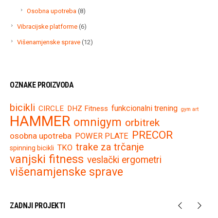
proi
8
Osobna upotreba
8
proizvoda
6
Vibracijske platforme
6
proizvoda
12
Višenamjenske sprave
12
proizvoda
OZNAKE PROIZVODA
bicikli
funkcionalni trening
CIRCLE
DHZ Fitness
gym art
HAMMER
omnigym
orbitrek
PRECOR
osobna upotreba
POWER PLATE
trake za trčanje
TKO
spinning bicikli
vanjski fitness
veslački ergometri
višenamjenske sprave
ZADNJI PROJEKTI