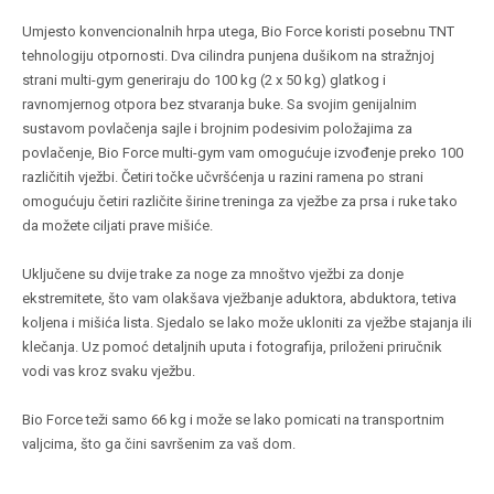
Umjesto konvencionalnih hrpa utega, Bio Force koristi posebnu TNT
tehnologiju otpornosti. Dva cilindra punjena dušikom na stražnjoj
strani multi-gym generiraju do 100 kg (2 x 50 kg) glatkog i
ravnomjernog otpora bez stvaranja buke. Sa svojim genijalnim
sustavom povlačenja sajle i brojnim podesivim položajima za
povlačenje, Bio Force multi-gym vam omogućuje izvođenje preko 100
različitih vježbi. Četiri točke učvršćenja u razini ramena po strani
omogućuju četiri različite širine treninga za vježbe za prsa i ruke tako
da možete ciljati prave mišiće.
Uključene su dvije trake za noge za mnoštvo vježbi za donje
ekstremitete, što vam olakšava vježbanje aduktora, abduktora, tetiva
koljena i mišića lista. Sjedalo se lako može ukloniti za vježbe stajanja ili
klečanja. Uz pomoć detaljnih uputa i fotografija, priloženi priručnik
vodi vas kroz svaku vježbu.
Bio Force teži samo 66 kg i može se lako pomicati na transportnim
valjcima, što ga čini savršenim za vaš dom.