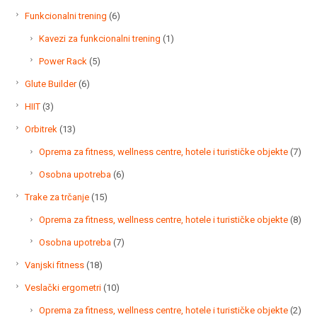
proizvoda
6
Funkcionalni trening
6
proizvoda
1
Kavezi za funkcionalni trening
1
proizvod
5
Power Rack
5
proizvoda
6
Glute Builder
6
proizvoda
3
HIIT
3
proizvoda
13
Orbitrek
13
proizvoda
7
Oprema za fitness, wellness centre, hotele i turističke objekte
7
proi
6
Osobna upotreba
6
proizvoda
15
Trake za trčanje
15
proizvoda
8
Oprema za fitness, wellness centre, hotele i turističke objekte
8
proi
7
Osobna upotreba
7
proizvoda
18
Vanjski fitness
18
proizvoda
10
Veslački ergometri
10
proizvoda
2
Oprema za fitness, wellness centre, hotele i turističke objekte
2