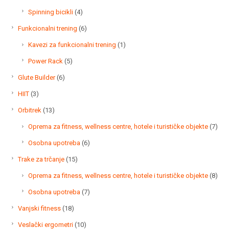
proizvoda
4
Spinning bicikli
4
proizvoda
6
Funkcionalni trening
6
proizvoda
1
Kavezi za funkcionalni trening
1
proizvod
5
Power Rack
5
proizvoda
6
Glute Builder
6
proizvoda
3
HIIT
3
proizvoda
13
Orbitrek
13
proizvoda
7
Oprema za fitness, wellness centre, hotele i turističke objekte
7
proi
6
Osobna upotreba
6
proizvoda
15
Trake za trčanje
15
proizvoda
8
Oprema za fitness, wellness centre, hotele i turističke objekte
8
proi
7
Osobna upotreba
7
proizvoda
18
Vanjski fitness
18
proizvoda
10
Veslački ergometri
10