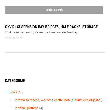
PROČITAJ VIŠE
OKVIRI: SUSPENSION BAY, BRIDGES, HALF RACKS, STORAGE
Funkcionalni trening
,
Kavezi za funkcionalni trening
KATEGORIJE
16
Bicikli
16
proizvoda
8
Oprema za fitness, wellness centre, hotele i turističke objekte
8
proi
4
Osobna upotreba
4