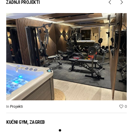
ZADNJI PROJEKTI
In
Projekti
0
In
P
KUĆNI GYM, ZAGREB
NK