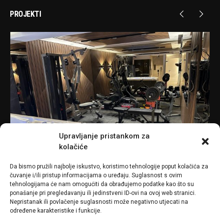
PROJEKTI
Upravljanje pristankom za
kolačiće
Da bismo pružili najbolje iskustvo, koristimo tehnologije poput kolačića za
čuvanje i/ili pristup informacijama o uređaju. Suglasnost s ovim
tehnologijama će nam omogućiti da obrađujemo podatke kao što su
In
Projekti
0
In
P
ponašanje pri pregledavanju ili jedinstveni ID-ovi na ovoj web stranici.
Nepristanak ili povlačenje suglasnosti može negativno utjecati na
određene karakteristike i funkcije.
KUĆNI GYM, ZAGREB
NK