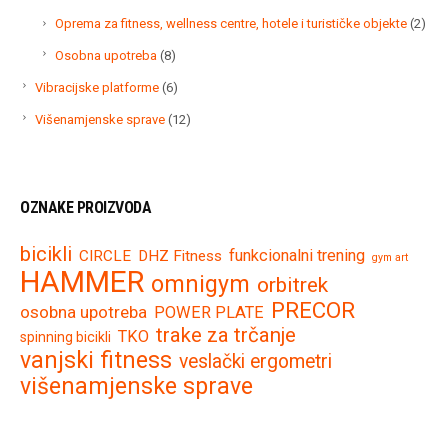
proizvoda
2
Oprema za fitness, wellness centre, hotele i turističke objekte
2
proi
8
Osobna upotreba
8
proizvoda
6
Vibracijske platforme
6
proizvoda
12
Višenamjenske sprave
12
proizvoda
OZNAKE PROIZVODA
bicikli
funkcionalni trening
CIRCLE
DHZ Fitness
gym art
HAMMER
omnigym
orbitrek
PRECOR
osobna upotreba
POWER PLATE
trake za trčanje
TKO
spinning bicikli
vanjski fitness
veslački ergometri
višenamjenske sprave