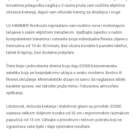
Inovativna prilagodba nagiba u 3 razine pruža vam različite eliptične
obrasce kretanja, dajući vam vrhunski trening za stražnjicu i noge.
Uz HAMMER Workouts neprestano vam nudimo nove i motivirajuće
tečajeve s vašim eliptičnim trenažerom. Vježbajte zajedno s našim
kompetentnim trenerima i ostvarite svoje individualne fitness ciljeve u
treninzima od 10 do 50 minuta. Bez obzira koristite li pametni telefon,
tablet ili laptop, bez dodatne pretplate.
Čiste linije i jednostavna shema boja daju E3500 bezvremensku
estetiku koja se besprijekorno uklapa u svako moderno životno ili
fitness okruženje. Minimalistički dizajn ne samo da naglašava stilski
karakter sprave, već također pruža mirnu i fokusiranu atmosferu
vježbanja.
Udobnost, sloboda kretanja i stabilnost glavni su prioriteti. E3500
uvjerava velikom duljinom koraka od 52 cm i ergonomskim razmakom
papučica od 13 cm. Uživajte u prirodnom i tečnom pokretu koji ne
ograničava vaše tijelo i daje optimalne rezultate.