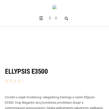
ELLYPSIS E3500
Uronite u svijet modernog i elegantnog treninga s našim Ellypsis
E3500. Ovaj elegantni stroj kombinira prvoklasni dizajn s
optimiziranom ergonomijom i blista jedinstvenim iskustvom vježbanja.