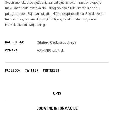
Svestrano iskustvo vježbanja zahvaljujući širokom rasponu opcija
ručki. Od širokih hvatova do uskog položaja ruku, imate slobodu
prilagoditi položaj ruku i ciljati različite skupine mišića. Bilo da želite
trenirati ruke, ramena ili gornji dio tijela, uvijek imate mogućnost
individualizirati svoj trening.
KATEGORIJA:
Orbitrek
,
Osobna upotreba
OZNAKA:
HAMMER
,
orbitrek
FACEBOOK
TWITTER
PINTEREST
OPIS
DODATNE INFORMACIJE