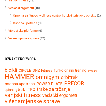
18
Vanjski fitness
18
proizvoda
10
Veslački ergometri
10
proizvoda
2
Oprema za fitness, wellness centre, hotele i turističke objekte
2
proi
8
Osobna upotreba
8
proizvoda
6
Vibracijske platforme
6
proizvoda
12
Višenamjenske sprave
12
proizvoda
OZNAKE PROIZVODA
bicikli
funkcionalni trening
CIRCLE
DHZ Fitness
gym art
HAMMER
omnigym
orbitrek
PRECOR
osobna upotreba
POWER PLATE
trake za trčanje
TKO
spinning bicikli
vanjski fitness
veslački ergometri
višenamjenske sprave