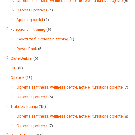
8
Oprema za fitness, wellness centre, hotele i turističke objekte
8
proi
4
Osobna upotreba
4
proizvoda
4
Spinning bicikli
4
proizvoda
6
Funkcionalni trening
6
proizvoda
1
Kavezi za funkcionalni trening
1
proizvod
5
Power Rack
5
proizvoda
6
Glute Builder
6
proizvoda
3
HIIT
3
proizvoda
13
Orbitrek
13
proizvoda
7
Oprema za fitness, wellness centre, hotele i turističke objekte
7
proi
6
Osobna upotreba
6
proizvoda
15
Trake za trčanje
15
proizvoda
8
Oprema za fitness, wellness centre, hotele i turističke objekte
8
proi
7
Osobna upotreba
7
proizvoda