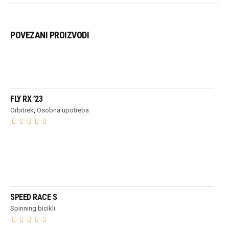
POVEZANI PROIZVODI
PROČITAJ VIŠE
FLY RX ’23
Orbitrek
,
Osobna upotreba
PROČITAJ VIŠE
SPEED RACE S
Spinning bicikli