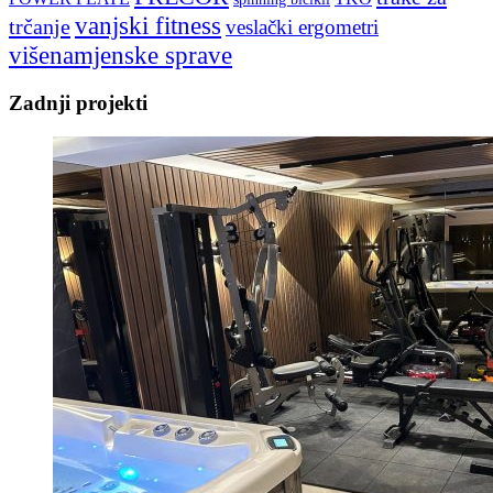
vanjski fitness
trčanje
veslački ergometri
višenamjenske sprave
Zadnji projekti