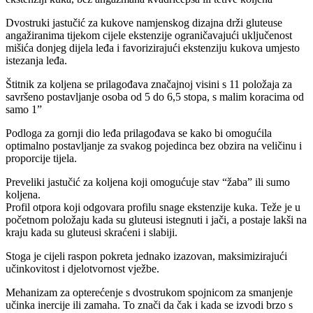
Dvostruki jastučić za kukove namjenskog dizajna drži gluteuse
angažiranima tijekom cijele ekstenzije ograničavajući uključenost
mišića donjeg dijela leđa i favorizirajući ekstenziju kukova umjesto
istezanja leđa.
Štitnik za koljena se prilagođava značajnoj visini s 11 položaja za
savršeno postavljanje osoba od 5 do 6,5 stopa, s malim koracima od
samo 1”
Podloga za gornji dio leđa prilagođava se kako bi omogućila
optimalno postavljanje za svakog pojedinca bez obzira na veličinu i
proporcije tijela.
Preveliki jastučić za koljena koji omogućuje stav “žaba” ili sumo
koljena.
Profil otpora koji odgovara profilu snage ekstenzije kuka. Teže je u
početnom položaju kada su gluteusi istegnuti i jači, a postaje lakši na
kraju kada su gluteusi skraćeni i slabiji.
Stoga je cijeli raspon pokreta jednako izazovan, maksimizirajući
učinkovitost i djelotvornost vježbe.
Mehanizam za opterećenje s dvostrukom spojnicom za smanjenje
učinka inercije ili zamaha. To znači da čak i kada se izvodi brzo s