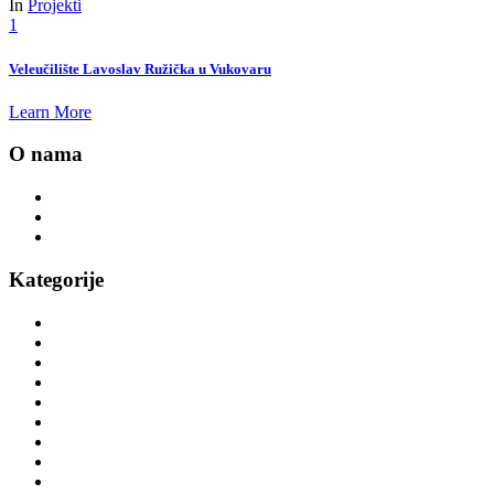
In
Projekti
1
Veleučilište Lavoslav Ružička u Vukovaru
Learn More
O nama
Novosti
Kontakt
Politika privatnosti
Kategorije
Trake za trčanje
Eliptični trenažer orbitrek
Sobni bicikli
Vanjski fitness
Veslački ergometri
Spinning bicikli
Višenamjenske sprave
Sprave za teretanu
Funkcionalni trening