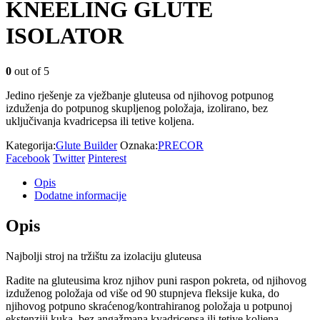
KNEELING GLUTE
ISOLATOR
0
out of 5
Jedino rješenje za vježbanje gluteusa od njihovog potpunog
izduženja do potpunog skupljenog položaja, izolirano, bez
uključivanja kvadricepsa ili tetive koljena.
Kategorija:
Glute Builder
Oznaka:
PRECOR
Facebook
Twitter
Pinterest
Opis
Dodatne informacije
Opis
Najbolji stroj na tržištu za izolaciju gluteusa
Radite na gluteusima kroz njihov puni raspon pokreta, od njihovog
izduženog položaja od više od 90 stupnjeva fleksije kuka, do
njihovog potpuno skraćenog/kontrahiranog položaja u potpunoj
ekstenziji kuka, bez angažmana kvadricepsa ili tetive koljena