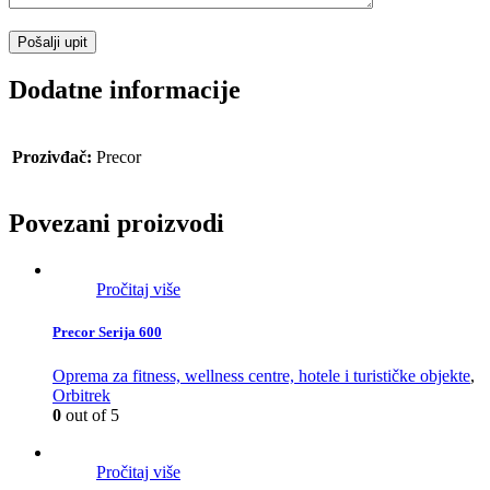
Dodatne informacije
Prozivđač:
Precor
Povezani proizvodi
Pročitaj više
Precor Serija 600
Oprema za fitness, wellness centre, hotele i turističke objekte
,
Orbitrek
0
out of 5
Pročitaj više