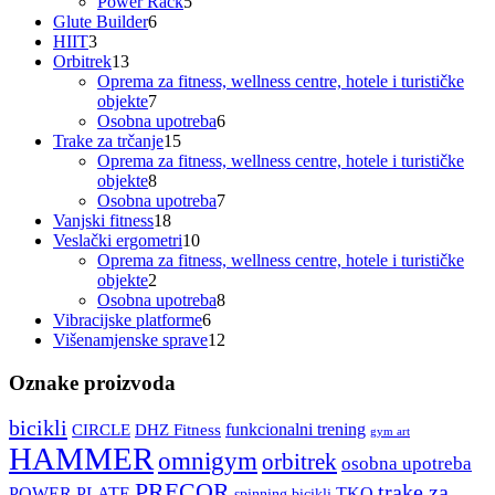
5
proizvod
Power Rack
5
6
proizvoda
Glute Builder
6
3
proizvoda
HIIT
3
proizvoda
13
Orbitrek
13
proizvoda
Oprema za fitness, wellness centre, hotele i turističke
7
objekte
7
proizvoda
6
Osobna upotreba
6
15
proizvoda
Trake za trčanje
15
proizvoda
Oprema za fitness, wellness centre, hotele i turističke
8
objekte
8
proizvoda
7
Osobna upotreba
7
18
proizvoda
Vanjski fitness
18
proizvoda
10
Veslački ergometri
10
proizvoda
Oprema za fitness, wellness centre, hotele i turističke
2
objekte
2
proizvoda
8
Osobna upotreba
8
6
proizvoda
Vibracijske platforme
6
proizvoda
12
Višenamjenske sprave
12
proizvoda
Oznake proizvoda
bicikli
funkcionalni trening
CIRCLE
DHZ Fitness
gym art
HAMMER
omnigym
orbitrek
osobna upotreba
PRECOR
trake za
POWER PLATE
TKO
spinning bicikli