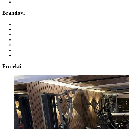
Vibracijske platforme
Brandovi
DHZ Fitness
Power Plate
Hammer
Circle
Precor
GYM ART
TKO
Projekti