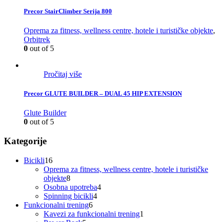
Precor StairClimber Serija 800
Oprema za fitness, wellness centre, hotele i turističke objekte
,
Orbitrek
0
out of 5
Pročitaj više
Precor GLUTE BUILDER – DUAL 45 HIP EXTENSION
Glute Builder
0
out of 5
Kategorije
16
Bicikli
16
proizvoda
Oprema za fitness, wellness centre, hotele i turističke
8
objekte
8
proizvoda
4
Osobna upotreba
4
4
proizvoda
Spinning bicikli
4
6
proizvoda
Funkcionalni trening
6
proizvoda
1
Kavezi za funkcionalni trening
1