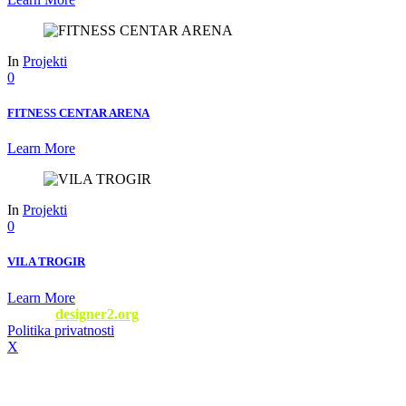
In
Projekti
0
FITNESS CENTAR ARENA
Learn More
In
Projekti
0
VILA TROGIR
Learn More
Web by
designer2.org
Politika privatnosti
/ © 2022 Fitness Oprema
X