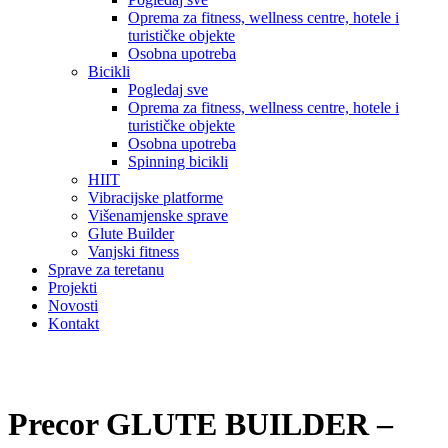
Oprema za fitness, wellness centre, hotele i
turističke objekte
Osobna upotreba
Bicikli
Pogledaj sve
Oprema za fitness, wellness centre, hotele i
turističke objekte
Osobna upotreba
Spinning bicikli
HIIT
Vibracijske platforme
Višenamjenske sprave
Glute Builder
Vanjski fitness
Sprave za teretanu
Projekti
Novosti
Kontakt
Precor GLUTE BUILDER –