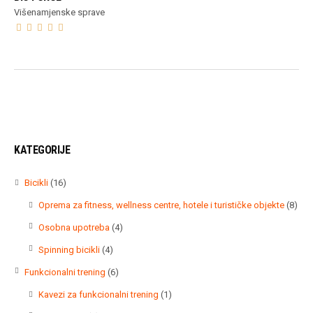
Višenamjenske sprave
KATEGORIJE
16
Bicikli
16
proizvoda
8
Oprema za fitness, wellness centre, hotele i turističke objekte
8
proi
4
Osobna upotreba
4
proizvoda
4
Spinning bicikli
4
proizvoda
6
Funkcionalni trening
6
proizvoda
1
Kavezi za funkcionalni trening
1
proizvod