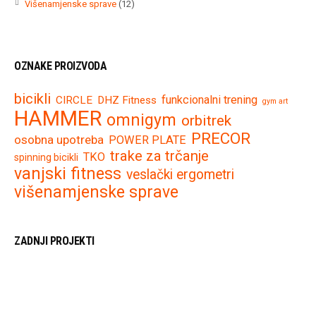
12
Višenamjenske sprave
12
proizvoda
OZNAKE PROIZVODA
bicikli
funkcionalni trening
CIRCLE
DHZ Fitness
gym art
HAMMER
omnigym
orbitrek
PRECOR
osobna upotreba
POWER PLATE
trake za trčanje
TKO
spinning bicikli
vanjski fitness
veslački ergometri
višenamjenske sprave
ZADNJI PROJEKTI