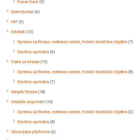
5
Power Rack
5
proizvoda
6
Glute Builder
6
proizvoda
3
HIIT
3
proizvoda
13
Orbitrek
13
proizvoda
7
Oprema za fitness, wellness centre, hotele i turističke objekte
7
proi
6
Osobna upotreba
6
proizvoda
15
Trake za trčanje
15
proizvoda
8
Oprema za fitness, wellness centre, hotele i turističke objekte
8
proi
7
Osobna upotreba
7
proizvoda
18
Vanjski fitness
18
proizvoda
10
Veslački ergometri
10
proizvoda
2
Oprema za fitness, wellness centre, hotele i turističke objekte
2
proi
8
Osobna upotreba
8
proizvoda
6
Vibracijske platforme
6
proizvoda