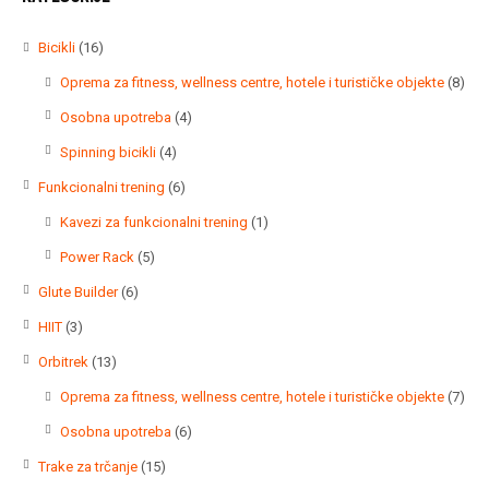
16
Bicikli
16
proizvoda
8
Oprema za fitness, wellness centre, hotele i turističke objekte
8
proi
4
Osobna upotreba
4
proizvoda
4
Spinning bicikli
4
proizvoda
6
Funkcionalni trening
6
proizvoda
1
Kavezi za funkcionalni trening
1
proizvod
5
Power Rack
5
proizvoda
6
Glute Builder
6
proizvoda
3
HIIT
3
proizvoda
13
Orbitrek
13
proizvoda
7
Oprema za fitness, wellness centre, hotele i turističke objekte
7
proi
6
Osobna upotreba
6
proizvoda
15
Trake za trčanje
15