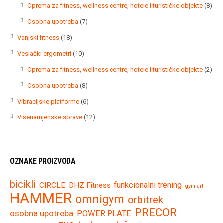
proizvoda
8
Oprema za fitness, wellness centre, hotele i turističke objekte
8
proi
7
Osobna upotreba
7
proizvoda
18
Vanjski fitness
18
proizvoda
10
Veslački ergometri
10
proizvoda
2
Oprema za fitness, wellness centre, hotele i turističke objekte
2
proi
8
Osobna upotreba
8
proizvoda
6
Vibracijske platforme
6
proizvoda
12
Višenamjenske sprave
12
proizvoda
OZNAKE PROIZVODA
bicikli
funkcionalni trening
CIRCLE
DHZ Fitness
gym art
HAMMER
omnigym
orbitrek
PRECOR
osobna upotreba
POWER PLATE