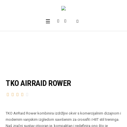
TKO AIRRAID ROWER
TKO AirRaid Rower kombinira izdržljivi okvir s komercijalnim dizajnom i
modernim vanjskim izgledom savršenim za crossfit i HIIT stil treninga.
Naš zračni sustav otporan je, kompaktan i redefinira ono što je