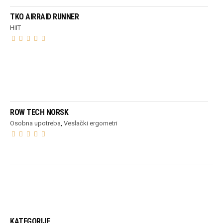
TKO AIRRAID RUNNER
HIIT
PROČITAJ VIŠE
ROW TECH NORSK
Osobna upotreba
,
Veslački ergometri
KATEGORIJE