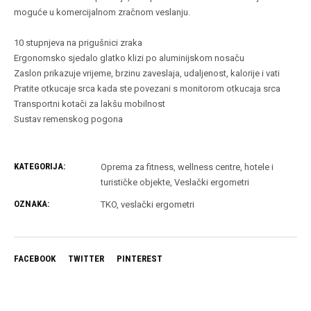
moguće u komercijalnom zračnom veslanju.
10 stupnjeva na prigušnici zraka
Ergonomsko sjedalo glatko klizi po aluminijskom nosaču
Zaslon prikazuje vrijeme, brzinu zaveslaja, udaljenost, kalorije i vati
Pratite otkucaje srca kada ste povezani s monitorom otkucaja srca
Transportni kotači za lakšu mobilnost
Sustav remenskog pogona
KATEGORIJA:
Oprema za fitness, wellness centre, hotele i
turističke objekte
,
Veslački ergometri
OZNAKA:
TKO
,
veslački ergometri
FACEBOOK
TWITTER
PINTEREST