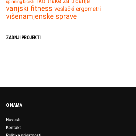
trake za trčanje
TKO
spinning bicikli
vanjski fitness
veslački ergometri
višenamjenske sprave
ZADNJI PROJEKTI
O NAMA
Novosti
Kontakt
Politika privatnosti