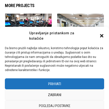
MORE PROJECTS
Upravljanje pristankom za
kolačiće
Da bismo pružili najbolje iskustvo, koristimo tehnologije poput kolačića za
čuvanje i/ili pristup informacijama o uređaju. Suglasnost s ovim
26. veljače 2022.
1. ožujka 2022.
tehnologijama će nam omogućiti da obrađujemo podatke kao što su
SC ARENA
SPARTA GYM ZAPAD – ZAGREB
ponašanje pri pregledavanju ili jedinstveni ID-ovi na ovoj web stranici.
Nepristanak ili povlačenje suglasnosti može negativno utjecati na
određene karakteristike i funkcije.
PRIHVATI
ZABRANI
POGLEDAJ POSTAVKE
Web by
designer2.org