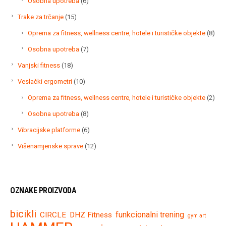
6
Osobna upotreba
6
proizvoda
15
Trake za trčanje
15
proizvoda
8
Oprema za fitness, wellness centre, hotele i turističke objekte
8
proi
7
Osobna upotreba
7
proizvoda
18
Vanjski fitness
18
proizvoda
10
Veslački ergometri
10
proizvoda
2
Oprema za fitness, wellness centre, hotele i turističke objekte
2
proi
8
Osobna upotreba
8
proizvoda
6
Vibracijske platforme
6
proizvoda
12
Višenamjenske sprave
12
proizvoda
OZNAKE PROIZVODA
bicikli
funkcionalni trening
CIRCLE
DHZ Fitness
gym art