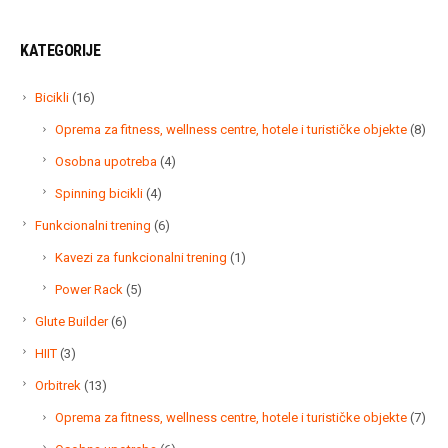
KATEGORIJE
16
Bicikli
16
proizvoda
8
Oprema za fitness, wellness centre, hotele i turističke objekte
8
proi
4
Osobna upotreba
4
proizvoda
4
Spinning bicikli
4
proizvoda
6
Funkcionalni trening
6
proizvoda
1
Kavezi za funkcionalni trening
1
proizvod
5
Power Rack
5
proizvoda
6
Glute Builder
6
proizvoda
3
HIIT
3
proizvoda
13
Orbitrek
13
proizvoda
7
Oprema za fitness, wellness centre, hotele i turističke objekte
7
proi