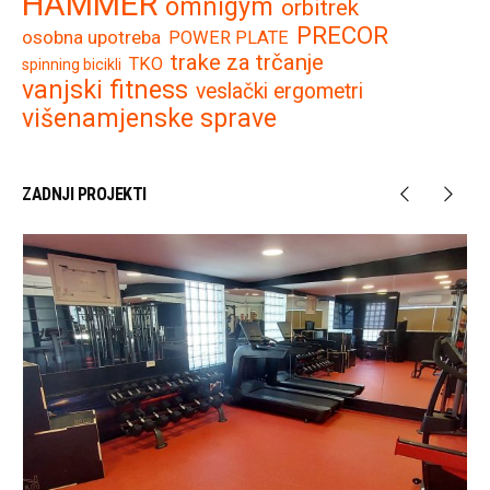
HAMMER
omnigym
orbitrek
PRECOR
osobna upotreba
POWER PLATE
trake za trčanje
TKO
spinning bicikli
vanjski fitness
veslački ergometri
višenamjenske sprave
ZADNJI PROJEKTI