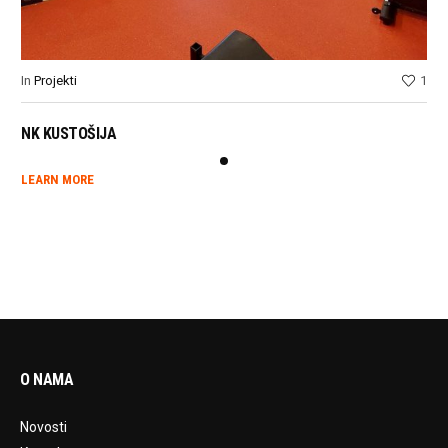
0
In
Projekti
1
In
P
NK KUSTOŠIJA
VE
LEARN MORE
LE
O NAMA
Novosti