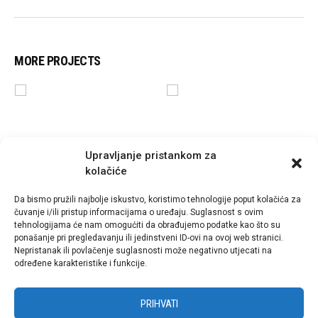
MORE PROJECTS
Upravljanje pristankom za
kolačiće
Da bismo pružili najbolje iskustvo, koristimo tehnologije poput kolačića za
26. veljače 2022.
1. ožujka 2022.
čuvanje i/ili pristup informacijama o uređaju. Suglasnost s ovim
SC ARENA
SPARTA GYM ZAPAD – ZAGREB
tehnologijama će nam omogućiti da obrađujemo podatke kao što su
ponašanje pri pregledavanju ili jedinstveni ID-ovi na ovoj web stranici.
Nepristanak ili povlačenje suglasnosti može negativno utjecati na
određene karakteristike i funkcije.
PRIHVATI