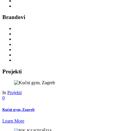
Funkcionalni trening
Vibracijske platforme
Brandovi
DHZ Fitness
Power Plate
Hammer
Circle
Precor
GYM ART
TKO
Projekti
In
Projekti
0
Kućni gym, Zagreb
Learn More