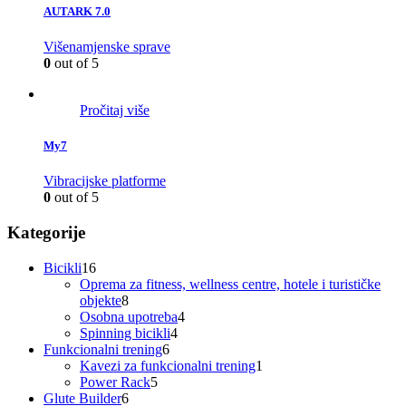
AUTARK 7.0
Višenamjenske sprave
0
out of 5
Pročitaj više
My7
Vibracijske platforme
0
out of 5
Kategorije
16
Bicikli
16
proizvoda
Oprema za fitness, wellness centre, hotele i turističke
8
objekte
8
proizvoda
4
Osobna upotreba
4
4
proizvoda
Spinning bicikli
4
6
proizvoda
Funkcionalni trening
6
proizvoda
1
Kavezi za funkcionalni trening
1
5
proizvod
Power Rack
5
6
proizvoda
Glute Builder
6