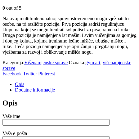
0
out of 5
Na ovoj multifunkcionalnoj spravi istovremeno mogu vježbati tri
osobe, na tri različite pozicije. Prva pozicija sadrži regulirajuću
klupu na kojoj se mogu trenirati svi potisci za prsa, ramena i ruke.
Druga pozicija je namijenjena lat mašini i svim vučenjima sa gornjeg
i donjeg koluta, kojima treniramo leđne mišiće, trbušne mišiće i
ruke. Treća pozicija namijenjena je opružanju i pregibanju nogu,
vježbama za razvoj i oblikovanje mišića nogu.
Kategorija:
Višenamjenske sprave
Oznaka:
gym art
,
višenamjenske
sprave
Facebook
Twitter
Pinterest
Opis
Dodatne informacije
Opis
Vaše ime
Vaša e-pošta