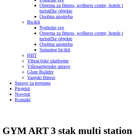
Oprema za fitness, wellness centre, hotele i
turističke objekte
Osobna upotreba
Bicikli
Pogledaj sve
Oprema za fitness, wellness centre, hotele i
turističke objekte
Osobna upotreba
Spinning bicikli
HIIT
Vibracijske platforme
Višenamjenske sprave
Glute Builder
Vanjski fitness
Sprave za teretanu
Projekti
Novosti
Kontakt
GYM ART 3 stak multi station