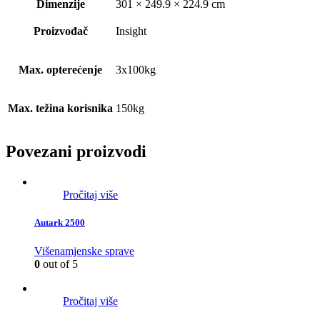
Dimenzije
301 × 249.9 × 224.9 cm
Proizvođač
Insight
Max. opterećenje
3x100kg
Max. težina korisnika
150kg
Povezani proizvodi
Pročitaj više
Autark 2500
Višenamjenske sprave
0
out of 5
Pročitaj više