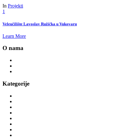
In
Projekti
1
Veleučilište Lavoslav Ružička u Vukovaru
Learn More
O nama
Novosti
Kontakt
Politika privatnosti
Kategorije
Trake za trčanje
Eliptični trenažer orbitrek
Sobni bicikli
Vanjski fitness
Veslački ergometri
Spinning bicikli
Višenamjenske sprave
Sprave za teretanu