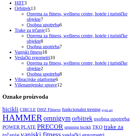
3
proizvoda
HIIT
3
proizvoda
13
Orbitrek
13
proizvoda
Oprema za fitness, wellness centre, hotele i turističke
7
objekte
7
proizvoda
6
Osobna upotreba
6
15
proizvoda
Trake za trčanje
15
proizvoda
Oprema za fitness, wellness centre, hotele i turističke
8
objekte
8
proizvoda
7
Osobna upotreba
7
18
proizvoda
Vanjski fitness
18
proizvoda
10
Veslački ergometri
10
proizvoda
Oprema za fitness, wellness centre, hotele i turističke
2
objekte
2
proizvoda
8
Osobna upotreba
8
6
proizvoda
Vibracijske platforme
6
proizvoda
12
Višenamjenske sprave
12
proizvoda
Oznake proizvoda
bicikli
funkcionalni trening
CIRCLE
DHZ Fitness
gym art
HAMMER
omnigym
orbitrek
osobna upotreba
PRECOR
trake za
POWER PLATE
TKO
spinning bicikli
vanjski fitness
trčanje
veslački ergometri