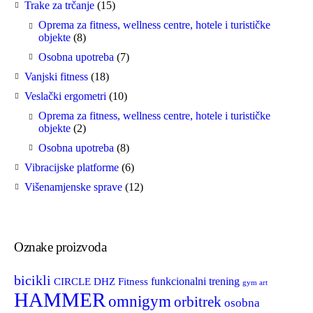
15
Trake za trčanje
15
proizvoda
Oprema za fitness, wellness centre, hotele i turističke
8
objekte
8
proizvoda
7
Osobna upotreba
7
proizvoda
18
Vanjski fitness
18
proizvoda
10
Veslački ergometri
10
proizvoda
Oprema za fitness, wellness centre, hotele i turističke
2
objekte
2
proizvoda
8
Osobna upotreba
8
proizvoda
6
Vibracijske platforme
6
proizvoda
12
Višenamjenske sprave
12
proizvoda
Oznake proizvoda
bicikli
funkcionalni trening
CIRCLE
DHZ Fitness
gym art
HAMMER
omnigym
orbitrek
osobna