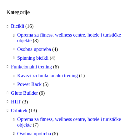
Kategorije
16
Bicikli
16
proizvoda
Oprema za fitness, wellness centre, hotele i turističke
8
objekte
8
proizvoda
4
Osobna upotreba
4
proizvoda
4
Spinning bicikli
4
proizvoda
6
Funkcionalni trening
6
proizvoda
1
Kavezi za funkcionalni trening
1
proizvod
5
Power Rack
5
proizvoda
6
Glute Builder
6
proizvoda
3
HIIT
3
proizvoda
13
Orbitrek
13
proizvoda
Oprema za fitness, wellness centre, hotele i turističke
7
objekte
7
proizvoda
6
Osobna upotreba
6
proizvoda