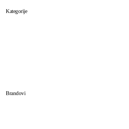
Kategorije
Trake za trčanje
Eliptični trenažer orbitrek
Sobni bicikli
Vanjski fitness
Veslački ergometri
Spinning bicikli
Višenamjenske sprave
Sprave za teretanu
Funkcionalni trening
Vibracijske platforme
Brandovi
DHZ Fitness
Power Plate
Hammer
Circle