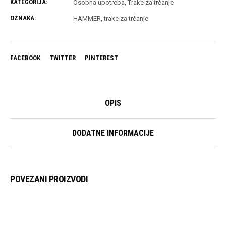
KATEGORIJA:
Osobna upotreba
,
Trake za trčanje
OZNAKA:
HAMMER
,
trake za trčanje
FACEBOOK
TWITTER
PINTEREST
OPIS
DODATNE INFORMACIJE
POVEZANI PROIZVODI
PROČITAJ VIŠE