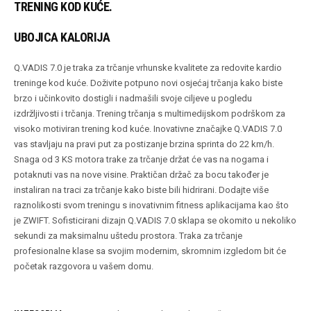
TRENING KOD KUĆE.
UBOJICA KALORIJA
Q.VADIS 7.0 je traka za trčanje vrhunske kvalitete za redovite kardio
treninge kod kuće. Doživite potpuno novi osjećaj trčanja kako biste
brzo i učinkovito dostigli i nadmašili svoje ciljeve u pogledu
izdržljivosti i trčanja. Trening trčanja s multimedijskom podrškom za
visoko motiviran trening kod kuće. Inovativne značajke Q.VADIS 7.0
vas stavljaju na pravi put za postizanje brzina sprinta do 22 km/h.
Snaga od 3 KS motora trake za trčanje držat će vas na nogama i
potaknuti vas na nove visine. Praktičan držač za bocu također je
instaliran na traci za trčanje kako biste bili hidrirani. Dodajte više
raznolikosti svom treningu s inovativnim fitness aplikacijama kao što
je ZWIFT. Sofisticirani dizajn Q.VADIS 7.0 sklapa se okomito u nekoliko
sekundi za maksimalnu uštedu prostora. Traka za trčanje
profesionalne klase sa svojim modernim, skromnim izgledom bit će
početak razgovora u vašem domu.