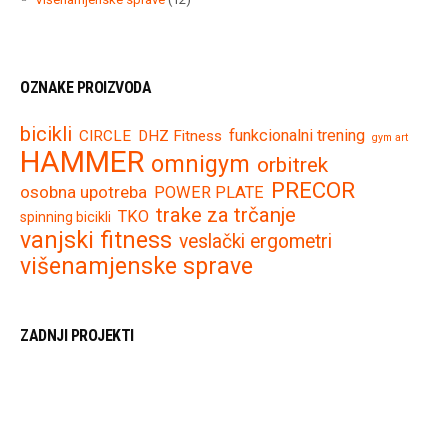
proizvoda
OZNAKE PROIZVODA
bicikli
funkcionalni trening
CIRCLE
DHZ Fitness
gym art
HAMMER
omnigym
orbitrek
PRECOR
osobna upotreba
POWER PLATE
trake za trčanje
TKO
spinning bicikli
vanjski fitness
veslački ergometri
višenamjenske sprave
ZADNJI PROJEKTI