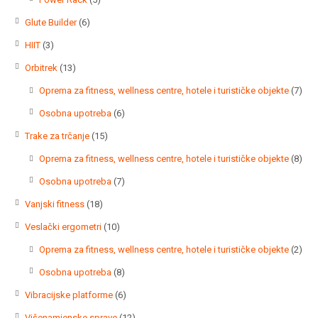
proizvoda
6
Glute Builder
6
proizvoda
3
HIIT
3
proizvoda
13
Orbitrek
13
proizvoda
7
Oprema za fitness, wellness centre, hotele i turističke objekte
7
proi
6
Osobna upotreba
6
proizvoda
15
Trake za trčanje
15
proizvoda
8
Oprema za fitness, wellness centre, hotele i turističke objekte
8
proi
7
Osobna upotreba
7
proizvoda
18
Vanjski fitness
18
proizvoda
10
Veslački ergometri
10
proizvoda
2
Oprema za fitness, wellness centre, hotele i turističke objekte
2
proi
8
Osobna upotreba
8
proizvoda
6
Vibracijske platforme
6
proizvoda
12
Višenamjenske sprave
12