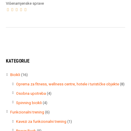
Višenamjenske sprave
KATEGORIJE
16
Bicikli
16
proizvoda
8
Oprema za fitness, wellness centre, hotele i turističke objekte
8
proi
4
Osobna upotreba
4
proizvoda
4
Spinning bicikli
4
proizvoda
6
Funkcionalni trening
6
proizvoda
1
Kavezi za funkcionalni trening
1
proizvod
5
Power Rack
5