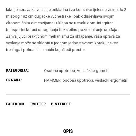
Iako je sprava za veslanje prikladna i za korisnike tjelesne visine do 2
m zbog 182 cm dugačke vučne trake, ipak oduševljava svojim
ekonomičnim dimenzijama i uklapa se u svaki dom. Integrirani
transportni kotači omogućuju fleksibilno pozicioniranje uređaja.
Zahvaljujući praktičnom mehanizmu za sklapanje, vaša sprava za
veslanje može se sklopiti u jednom jednostavnom koraku nakon
treninga i pohraniti na način koji štedi prostor.
KATEGORIJA:
Osobna upotreba
,
Veslački ergometri
OZNAKA:
HAMMER
,
osobna upotreba
,
veslački ergometri
FACEBOOK
TWITTER
PINTEREST
OPIS