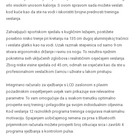
vrlo visokim unosom kalorija. S ovom spravom sada možete veslati
kod kuće kao da ste na vodi i iskoristiti brojne prednosti treninga
veslanja.
Zahvaljujući sportskom sjedalu s kugličnim ležajem, postižete
posebno nisko trenje pri kretanju na 135 cm dugoj aluminijskoj tračnici
i veslate glatko kao na vodi. Uzak razmak stepenica od samo 9 cm
stvara ergonomsko držanje i ravnu os nogu. To rezultira nježnim
pokretima svih uključenih zglobova i realističnim osjećajem veslanja.
Zbog niske visine sjedala od 45 cm, odmah se osjećate kao da ste u
profesionalnom veslačkom čamcu i uživate u lakom pristupu.
Integrirano računalo za vježbanje s LCD zaslonom s plavim
pozadinskim osvjetljenjem uvijek vam prikazuje sve relevantne
parametre. To vam omogućuje da u svakom trenutku optimalno
provjerite svoj trening i prilagodite ga svojim individualnim ciljevima.
Kod veslanja 12 raznolikih programa treninga osigurava maksimalnu
motivaciju. Spajanjem uobičajenog remena za prsa s Bluetooth
prijemnikom računala možete provjeriti broj otkucaja srca i završiti 4
programa vježbanja s kontrolom pulsa.