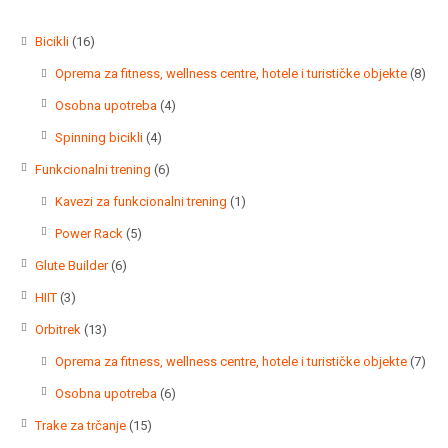
16
Bicikli
16
proizvoda
8
Oprema za fitness, wellness centre, hotele i turističke objekte
8
proi
4
Osobna upotreba
4
proizvoda
4
Spinning bicikli
4
proizvoda
6
Funkcionalni trening
6
proizvoda
1
Kavezi za funkcionalni trening
1
proizvod
5
Power Rack
5
proizvoda
6
Glute Builder
6
proizvoda
3
HIIT
3
proizvoda
13
Orbitrek
13
proizvoda
7
Oprema za fitness, wellness centre, hotele i turističke objekte
7
proi
6
Osobna upotreba
6
proizvoda
15
Trake za trčanje
15
proizvoda