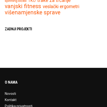
trake za trčanje
TKO
spinning bicikli
vanjski fitness
veslački ergometri
višenamjenske sprave
ZADNJI PROJEKTI
O NAMA
Novosti
Kontakt
Politika privatnosti