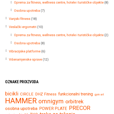
8
Oprema za fitness, wellness centre, hotele i turističke objekte
8
proi
7
Osobna upotreba
7
proizvoda
18
Vanjski fitness
18
proizvoda
10
Veslački ergometri
10
proizvoda
2
Oprema za fitness, wellness centre, hotele i turističke objekte
2
proi
8
Osobna upotreba
8
proizvoda
6
Vibracijske platforme
6
proizvoda
12
Višenamjenske sprave
12
proizvoda
OZNAKE PROIZVODA
bicikli
funkcionalni trening
CIRCLE
DHZ Fitness
gym art
HAMMER
omnigym
orbitrek
PRECOR
osobna upotreba
POWER PLATE