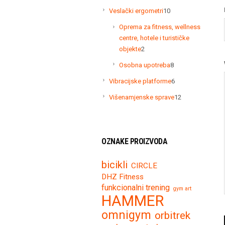
proizvoda
10
Veslački ergometri
10
proizvoda
Oprema za fitness, wellness
centre, hotele i turističke
2
objekte
2
proizvoda
8
Osobna upotreba
8
proizvoda
6
Vibracijske platforme
6
proizvoda
12
Višenamjenske sprave
12
proizvoda
OZNAKE PROIZVODA
bicikli
CIRCLE
DHZ Fitness
funkcionalni trening
gym art
HAMMER
omnigym
orbitrek