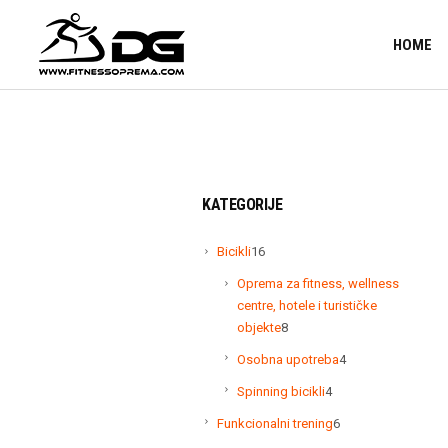
HOME
KATEGORIJE
16
Bicikli
16
proizvoda
Oprema za fitness, wellness
centre, hotele i turističke
8
objekte
8
proizvoda
4
Osobna upotreba
4
proizvoda
4
Spinning bicikli
4
proizvoda
6
Funkcionalni trening
6
proizvoda