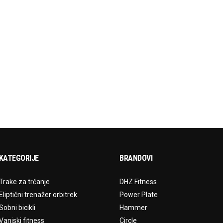
STOŠIJA
VELEUČILIŠTE LAVOSLAV
RUŽIČKA U VUKOVARU
 MORE
LEARN MORE
KATEGORIJE
BRANDOVI
Trake za trčanje
DHZ Fitness
Eliptični trenažer orbitrek
Power Plate
Sobni bicikli
Hammer
Vanjski fitness
Circle