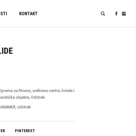
STI
KONTAKT
LIDE
Oprema za fitness, wellness centre, hotele i
turističke objekte
,
Orbitrek
HAMMER
,
orbitrek
TER
PINTEREST