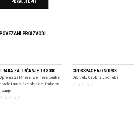
POVEZANI PROIZVODI
PROČITAJ VIŠE
PROČITAJ VIŠE
TRAKA ZA TRČANJE TR 8000
CROSSPACE 5.0 NORSK
Oprema za fitness, wellness centre,
Orbitrek
,
Osobna upotreba
hotele i turističke objekte
,
Trake za
trčanje
kti
1
In
Projekti
1