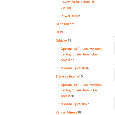
Kavezi za funkcionalni
1
trening
1
proizvod
5
Power Rack
5
proizvoda
6
Glute Builder
6
proizvoda
3
HIIT
3
proizvoda
13
Orbitrek
13
proizvoda
Oprema za fitness, wellness
centre, hotele i turističke
7
objekte
7
proizvoda
6
Osobna upotreba
6
proizvoda
15
Trake za trčanje
15
proizvoda
Oprema za fitness, wellness
centre, hotele i turističke
8
objekte
8
proizvoda
7
Osobna upotreba
7
proizvoda
18
Vanjski fitness
18