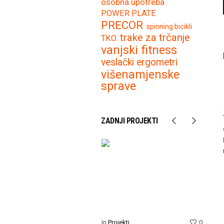
osobna upotreba
POWER PLATE
PRECOR
spinning bicikli
trake za trčanje
TKO
vanjski fitness
veslački ergometri
višenamjenske
sprave
ZADNJI PROJEKTI
In
Projekti
0
In
Proje